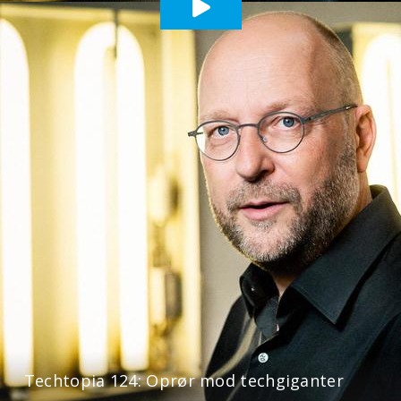
Techtopia 124: Oprør mod techgiganter