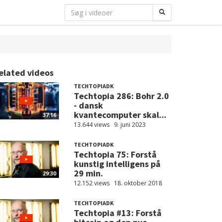
elated videos
TECHTOPIADK
Techtopia 286: Bohr 2.0
- dansk
kvantecomputer skal...
37:16
13.644 views
9. juni 2023
TECHTOPIADK
Techtopia 75: Forstå
kunstig intelligens på
29 min.
29:30
12.152 views
18. oktober 2018
TECHTOPIADK
Techtopia #13: Forstå