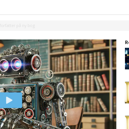
forfatter på ny bog
R