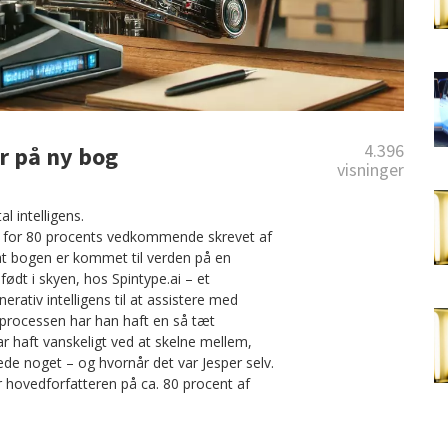
4.396
r på ny bog
visninger
l intelligens.
” er for 80 procents vedkommende skrevet af
at bogen er kommet til verden på en
ødt i skyen, hos Spintype.ai – et
ativ intelligens til at assistere med
veprocessen har han haft en så tæt
ar haft vanskeligt ved at skelne mellem,
ede noget – og hvornår det var Jesper selv.
r hovedforfatteren på ca. 80 procent af