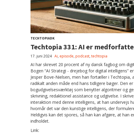
TECHTOPIADK
Techtopia 331: AI er medforfatte
17. juni 2024
Ai
,
episode
,
podcast
,
techtopia
AI har skrevet 20 procent af ny dansk fagbog om digita
Bogen “AI Strategi - drejebog for digital intelligens
Jesper Bove-Nielsen, men han fortæller i Techtopia, 
radikalt anden måde end hans tidligere bøger. Den er f
bogudgivelsesværktøj som benytter algoritmer og gener
skrivning, redaktionel assistance og udgivelse. I skri
interaktion med denne intelligens, at han undervejs h
hvornår det var den kunstige intelligens, der formuler
Heldigvis kan det spores, så han kan afgøre, at han e
indholdet.
Link: