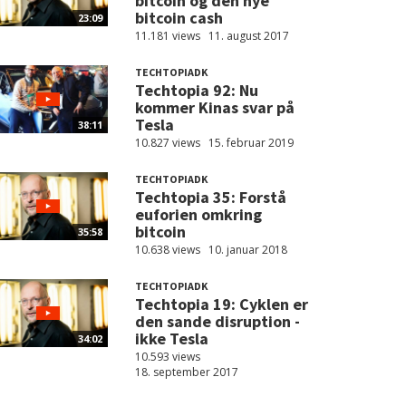
bitcoin og den nye
bitcoin cash
23:09
11.181 views
11. august 2017
TECHTOPIADK
Techtopia 92: Nu
kommer Kinas svar på
Tesla
38:11
10.827 views
15. februar 2019
TECHTOPIADK
Techtopia 35: Forstå
euforien omkring
bitcoin
35:58
10.638 views
10. januar 2018
TECHTOPIADK
Techtopia 19: Cyklen er
den sande disruption -
ikke Tesla
34:02
10.593 views
18. september 2017