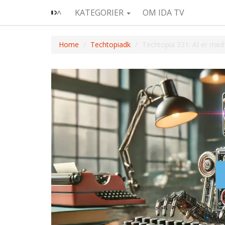
KATEGORIER
OM IDA TV
Home
Techtopiadk
Techtopia 331: AI er med