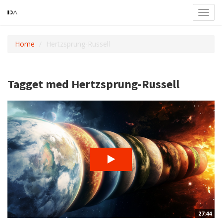
Toggl
navig
Home
Hertzsprung-Russell
Tagget med Hertzsprung-Russell
27:44