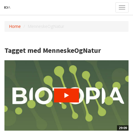
Toggl
navig
Home
MenneskeOgNatur
Tagget med MenneskeOgNatur
29:09