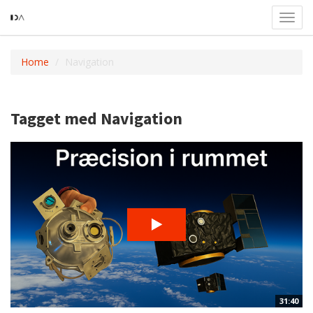
Toggl
navig
Home
Navigation
Tagget med Navigation
31:40