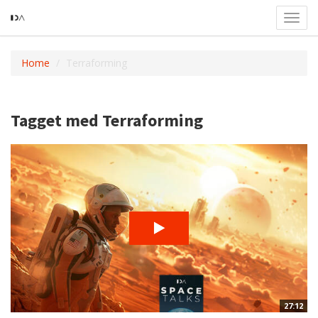
Toggl
navig
Home
Terraforming
Tagget med Terraforming
27:12