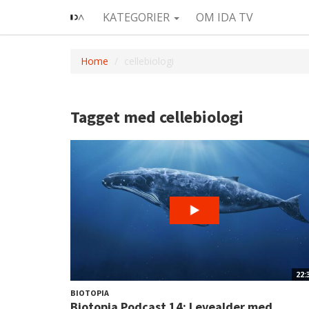
KATEGORIER
OM IDA TV
Home
cellebiologi
Tagget med cellebiologi
22:
BIOTOPIA
Biotopia Podcast 14: Levealder med