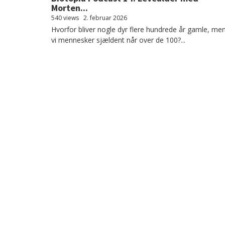
Morten...
540 views
2. februar 2026
Hvorfor bliver nogle dyr flere hundrede år gamle, me
vi mennesker sjældent når over de 100?...