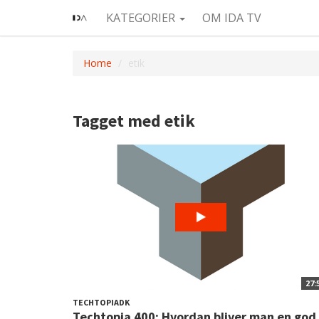
KATEGORIER
OM IDA TV
Home
etik
Tagget med etik
27:
TECHTOPIADK
Techtopia 400: Hvordan bliver man en god