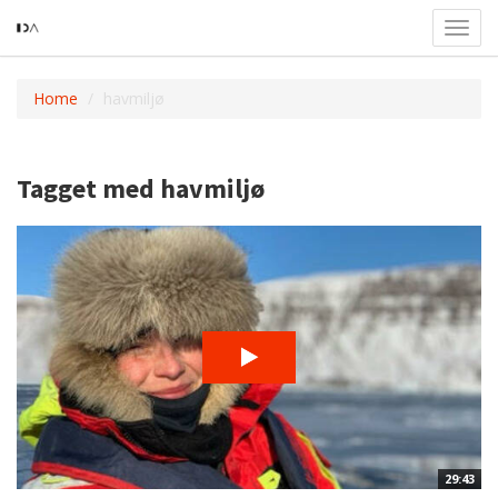
Toggl
navig
Home
havmiljø
Tagget med havmiljø
29:43