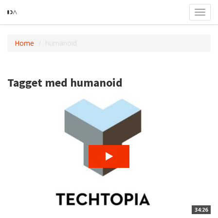
Toggl
navig
Home
humanoid
Tagget med humanoid
34:26