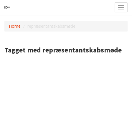
Toggl
navig
Home
repræsentantskabsmøde
Tagget med repræsentantskabsmøde