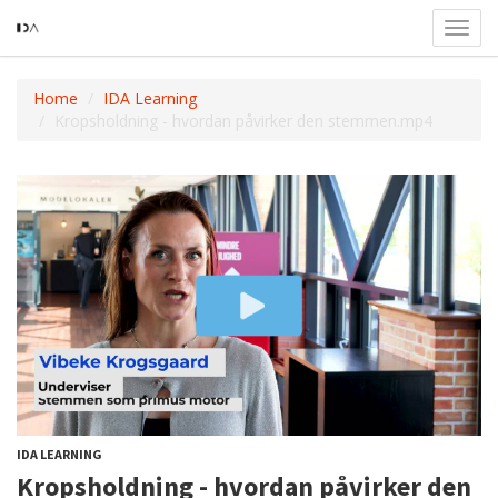
Toggl
navig
Home
IDA Learning
Kropsholdning - hvordan påvirker den stemmen.mp4
IDA LEARNING
Kropsholdning - hvordan påvirker den