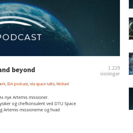
1.229
 and beyond
visninger
værk
,
IDA podcast
,
ida space talks
,
Michael
s nye Artemis missioner.
fysiker og chefkonsulent ved DTU Space
ng Artemis missionerne og hvad