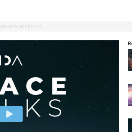
issionerne and beyond
R