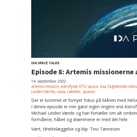
IDA SPACE TALKS
Episode 8: Artemis missionerne
14. september 2022
artemis mission
,
astrofysik
,
DTU space
,
esa
,
fagtekniske net
Linden Vørnle
,
nasa
,
raketter
,
spacex
Der er kommet et fornyet fokus på Månen med NASA
I denne episode er min gæst ingen ringere end Astro
Michael Linden Vørnle og han fortæller om alt omkri
formålene, håbet og drømmene er med det hele.
Vært, tilrettelæggelse og klip: Tino Tønnesen