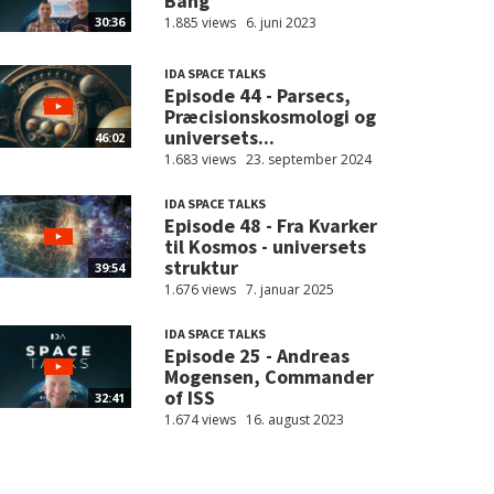
Bang
1.885 views
6. juni 2023
30:36
IDA SPACE TALKS
Episode 44 - Parsecs,
Præcisionskosmologi og
universets...
46:02
1.683 views
23. september 2024
IDA SPACE TALKS
Episode 48 - Fra Kvarker
til Kosmos - universets
struktur
39:54
1.676 views
7. januar 2025
IDA SPACE TALKS
Episode 25 - Andreas
Mogensen, Commander
of ISS
32:41
1.674 views
16. august 2023