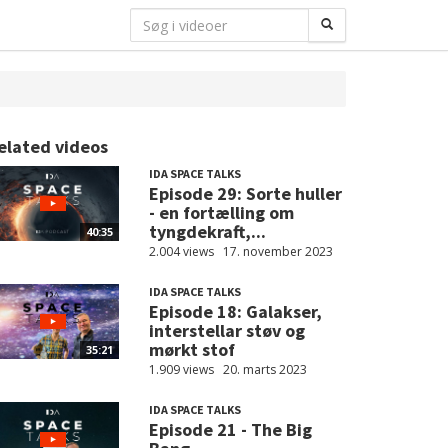
elated videos
IDA SPACE TALKS
Episode 29: Sorte huller
- en fortælling om
tyngdekraft,...
40:35
2.004 views
17. november 2023
IDA SPACE TALKS
Episode 18: Galakser,
interstellar støv og
mørkt stof
35:21
1.909 views
20. marts 2023
IDA SPACE TALKS
Episode 21 - The Big