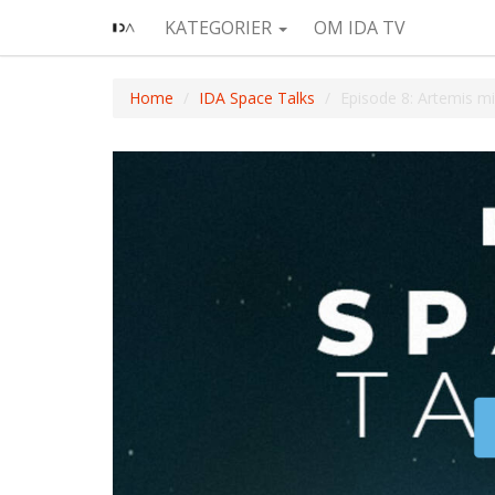
KATEGORIER
OM IDA TV
Home
IDA Space Talks
Episode 8: Artemis m