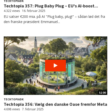
TECHTOPIADK
Techtopia 357: Plug Baby Plug – EU's AI-boost...
4.322 views
16. februar 2025
EU satser €200 mia. på AI "Plug baby, plug!" – sådan lød det fra
den franske præsident Emmanuel...
52:00
TECHTOPIADK
Techtopia 356: Vælg den danske Oase fremfor Meta
4.698 views
7. februar 2025