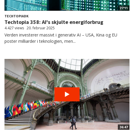
27:11
TECHTOPIADK
Techtopia 358: AI's skjulte energiforbrug
4.427 views
20. februar 2025
Verden investerer massivt i generativ AI – USA, Kina og EU
poster milliarder i teknologien, men...
36:47