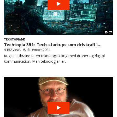
25:07
TECHTOPIADK
Techtopia 351: Tech-startups som drivkraft i...
4.152 views
6. december 2024
Krigen i Ukraine er en teknologisk krig med droner og digital
kommunikation. Men teknologien er...