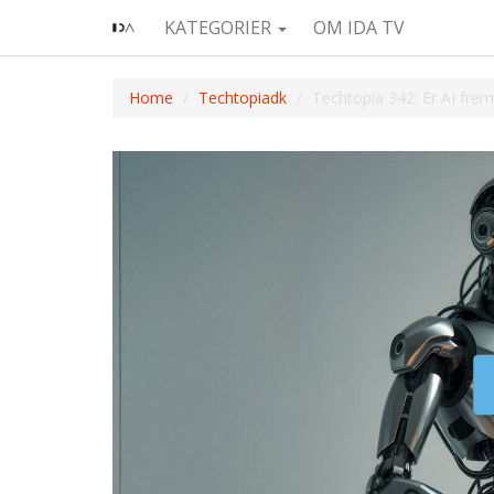
KATEGORIER
OM IDA TV
Home
Techtopiadk
Techtopia 342: Er AI fre