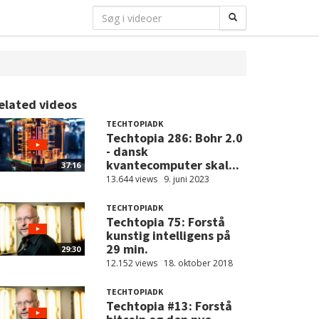
elated videos
TECHTOPIADK
Techtopia 286: Bohr 2.0
- dansk
kvantecomputer skal...
37:16
13.644 views
9. juni 2023
TECHTOPIADK
Techtopia 75: Forstå
kunstig intelligens på
29 min.
29:30
12.152 views
18. oktober 2018
TECHTOPIADK
Techtopia #13: Forstå