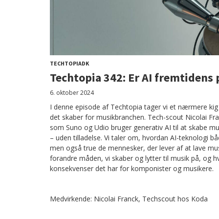
TECHTOPIADK
Techtopia 342: Er AI fremtiden
6. oktober 2024
I denne episode af Techtopia tager vi et nærmere kig
det skaber for musikbranchen. Tech-scout Nicolai Fra
som Suno og Udio bruger generativ AI til at skabe mu
– uden tilladelse. Vi taler om, hvordan AI-teknologi b
men også true de mennesker, der lever af at lave mus
forandre måden, vi skaber og lytter til musik på, og 
konsekvenser det har for komponister og musikere.
Medvirkende: Nicolai Franck, Techscout hos Koda