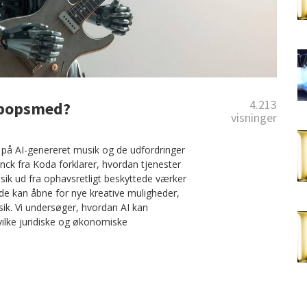
4.213
s popsmed?
visninger
 på AI-genereret musik og de udfordringer
nck fra Koda forklarer, hvordan tjenester
sik ud fra ophavsretligt beskyttede værker
åde kan åbne for nye kreative muligheder,
ik. Vi undersøger, hvordan AI kan
hvilke juridiske og økonomiske