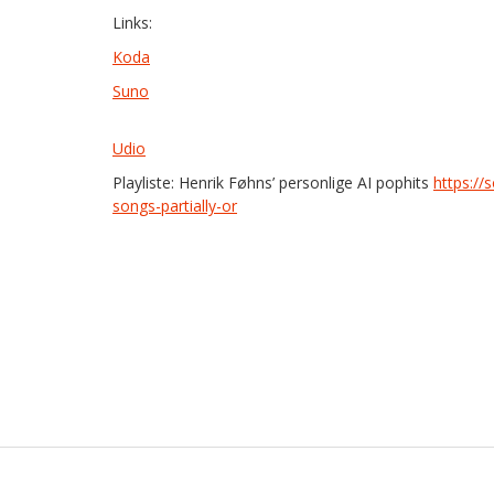
Links:
Koda
Suno
Udio
Playliste: Henrik Føhns’ personlige AI pophits
https://
songs-partially-or