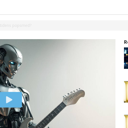
mtidens popsmed?
R