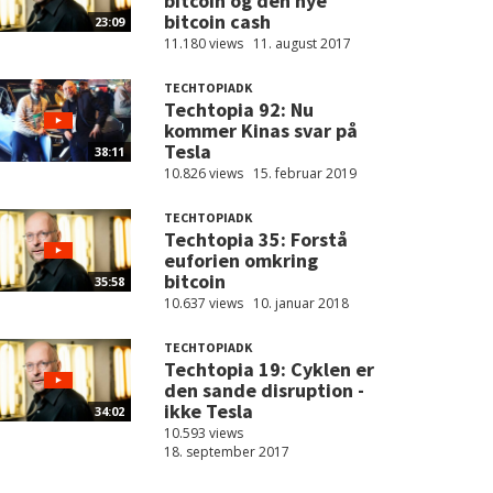
bitcoin og den nye
bitcoin cash
23:09
11.180 views
11. august 2017
TECHTOPIADK
Techtopia 92: Nu
kommer Kinas svar på
Tesla
38:11
10.826 views
15. februar 2019
TECHTOPIADK
Techtopia 35: Forstå
euforien omkring
bitcoin
35:58
10.637 views
10. januar 2018
TECHTOPIADK
Techtopia 19: Cyklen er
den sande disruption -
ikke Tesla
34:02
10.593 views
18. september 2017