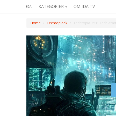
KATEGORIER
OM IDA TV
Home
Techtopiadk
Techtopia 351: Tech-start