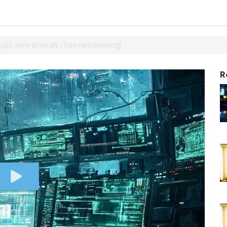
ups som drivkraft i forsvarsteknologi
R