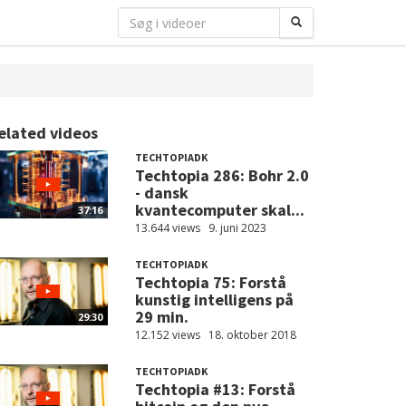
elated videos
TECHTOPIADK
Techtopia 286: Bohr 2.0
- dansk
kvantecomputer skal...
37:16
13.644 views
9. juni 2023
TECHTOPIADK
Techtopia 75: Forstå
kunstig intelligens på
29 min.
29:30
12.152 views
18. oktober 2018
TECHTOPIADK
Techtopia #13: Forstå