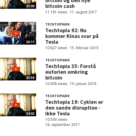
bitcoin og den nye
bitcoin cash
23:09
11.181 views
11. august 2017
TECHTOPIADK
Techtopia 92: Nu
kommer Kinas svar på
Tesla
38:11
10.827 views
15. februar 2019
TECHTOPIADK
Techtopia 35: Forstå
euforien omkring
bitcoin
35:58
10.638 views
10. januar 2018
TECHTOPIADK
Techtopia 19: Cyklen er
den sande disruption -
ikke Tesla
34:02
10.593 views
18. september 2017