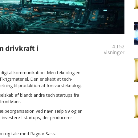
4.152
 drivkraft i
visninger
g digital kommunikation. Men teknologien
 krigsmateriel. Den er skabt at tech-
etning til produktion af forsvarsteknologi.
selskab af blandt andre tech startups fra
 frontløber.
hjælpeorganisation ved navn Help 99 og en
l investere I startups, der producerer
inn og tale med Ragnar Sass.