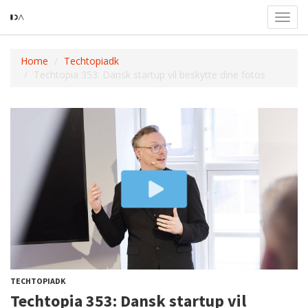
Toggl
navig
Home
Techtopiadk
Techtopia 353: Dansk startup vil beskytte dine fotos
TECHTOPIADK
Techtopia 353: Dansk startup vil