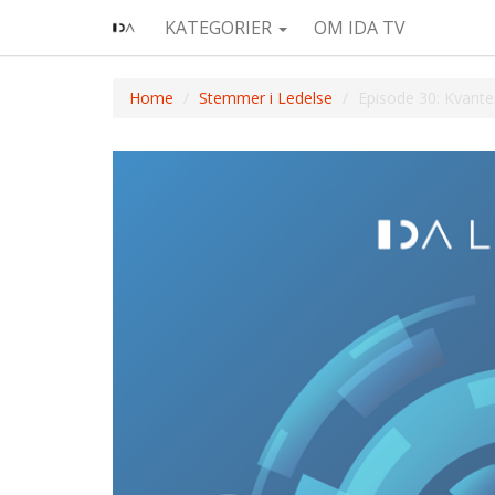
KATEGORIER
OM IDA TV
Home
Stemmer i Ledelse
Episode 30: Kvant