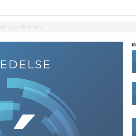
espring mod lederskab
R