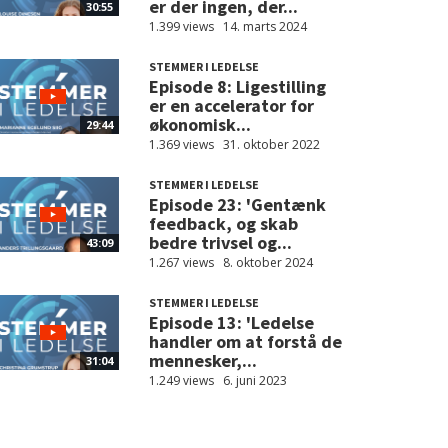
er der ingen, der...
30:55
1.399 views
14. marts 2024
STEMMER I LEDELSE
Episode 8: Ligestilling
er en accelerator for
økonomisk...
29:44
1.369 views
31. oktober 2022
STEMMER I LEDELSE
Episode 23: 'Gentænk
feedback, og skab
bedre trivsel og...
43:09
1.267 views
8. oktober 2024
STEMMER I LEDELSE
Episode 13: 'Ledelse
handler om at forstå de
mennesker,...
31:04
1.249 views
6. juni 2023