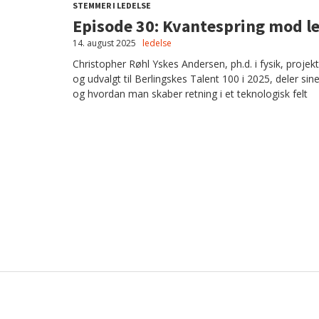
STEMMER I LEDELSE
Episode 30: Kvantespring mod l
14. august 2025
ledelse
Christopher Røhl Yskes Andersen, ph.d. i fysik, proje
og udvalgt til Berlingskes Talent 100 i 2025, deler sine
og hvordan man skaber retning i et teknologisk felt
UA-32240774-1