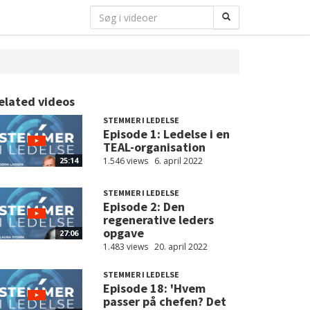
elated videos
STEMMER I LEDELSE
Episode 1: Ledelse i en
TEAL-organisation
1.546 views
6. april 2022
25:14
STEMMER I LEDELSE
Episode 2: Den
regenerative leders
opgave
27:06
1.483 views
20. april 2022
STEMMER I LEDELSE
Episode 18: 'Hvem
passer på chefen? Det