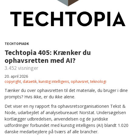
TECHTOPIADK
Techtopia 405: Krænker du
ophavsretten med AI?
3.452 visninger
20. april 2026
copyright
,
dataetik
,
kunstig intelligens
,
ophavsret
,
teknologi
Tænker du over ophavsretten til det materiale, du bruger i dine
prompts? Hvis ikke, er du ikke alene.
Det viser en ny rapport fra ophavsretsorganisationen Tekst &
Node, udarbejdet af analysebureauet Norstat. Undersøgelsen
kortlægger udbredelsen, anvendelsen og de juridiske
udfordringer forbundet med kunstig intelligens (AI) blandt 1.020
danske medarbejdere på tværs af alle brancher.