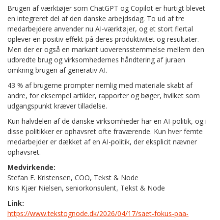
Brugen af værktøjer som ChatGPT og Copilot er hurtigt blevet
en integreret del af den danske arbejdsdag. To ud af tre
medarbejdere anvender nu AI-værktøjer, og et stort flertal
oplever en positiv effekt på deres produktivitet og resultater.
Men der er også en markant uoverensstemmelse mellem den
udbredte brug og virksomhedernes håndtering af juraen
omkring brugen af generativ AI.
43 % af brugerne prompter nemlig med materiale skabt af
andre, for eksempel artikler, rapporter og bøger, hvilket som
udgangspunkt kræver tilladelse.
Kun halvdelen af de danske virksomheder har en AI-politik, og i
disse politikker er ophavsret ofte fraværende. Kun hver femte
medarbejder er dækket af en AI-politik, der eksplicit nævner
ophavsret.
Medvirkende:
Stefan E. Kristensen, COO, Tekst & Node
Kris Kjær Nielsen, seniorkonsulent, Tekst & Node
Link:
https://www.tekstognode.dk/2026/04/17/saet-fokus-paa-