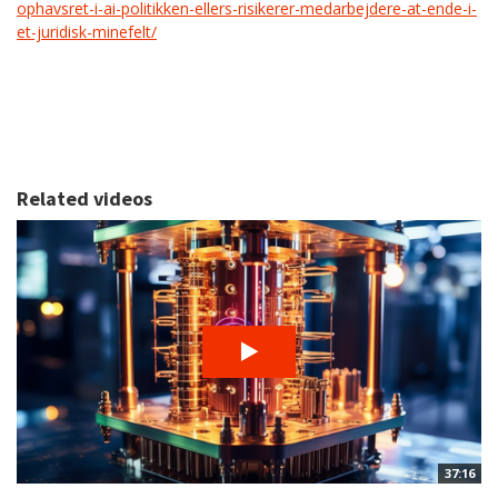
ophavsret-i-ai-politikken-ellers-risikerer-medarbejdere-at-ende-i-
et-juridisk-minefelt/
Related videos
37:16