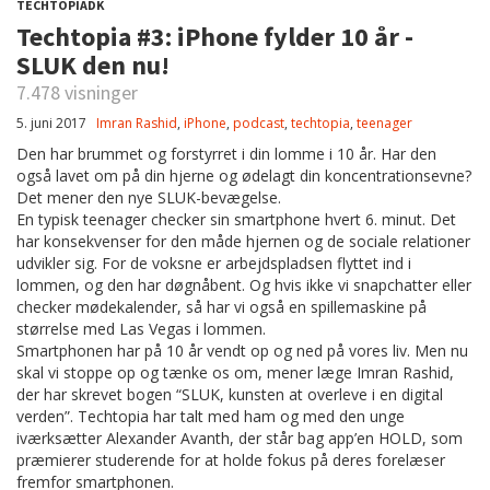
TECHTOPIADK
Techtopia #3: iPhone fylder 10 år -
SLUK den nu!
7.478 visninger
5. juni 2017
Imran Rashid
,
iPhone
,
podcast
,
techtopia
,
teenager
Den har brummet og forstyrret i din lomme i 10 år. Har den
også lavet om på din hjerne og ødelagt din koncentrationsevne?
Det mener den nye SLUK-bevægelse.
En typisk teenager checker sin smartphone hvert 6. minut. Det
har konsekvenser for den måde hjernen og de sociale relationer
udvikler sig. For de voksne er arbejdspladsen flyttet ind i
lommen, og den har døgnåbent. Og hvis ikke vi snapchatter eller
checker mødekalender, så har vi også en spillemaskine på
størrelse med Las Vegas i lommen.
Smartphonen har på 10 år vendt op og ned på vores liv. Men nu
skal vi stoppe op og tænke os om, mener læge Imran Rashid,
der har skrevet bogen “SLUK, kunsten at overleve i en digital
verden”. Techtopia har talt med ham og med den unge
iværksætter Alexander Avanth, der står bag app’en HOLD, som
præmierer studerende for at holde fokus på deres forelæser
fremfor smartphonen.