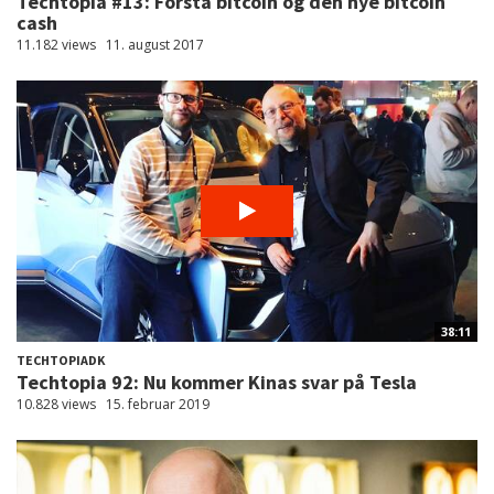
Techtopia #13: Forstå bitcoin og den nye bitcoin
cash
11.182 views
11. august 2017
38:11
TECHTOPIADK
Techtopia 92: Nu kommer Kinas svar på Tesla
10.828 views
15. februar 2019