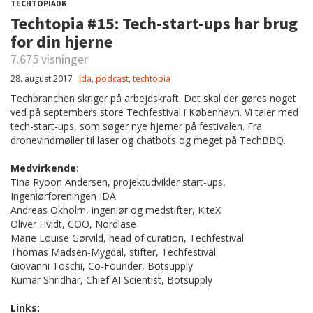
TECHTOPIADK
Techtopia #15: Tech-start-ups har brug
for din hjerne
7.675 visninger
28. august 2017
ida
,
podcast
,
techtopia
Techbranchen skriger på arbejdskraft. Det skal der gøres noget
ved på septembers store Techfestival i København. Vi taler med
tech-start-ups, som søger nye hjerner på festivalen. Fra
dronevindmøller til laser og chatbots og meget på TechBBQ.
Medvirkende:
Tina Ryoon Andersen, projektudvikler start-ups,
Ingeniørforeningen IDA
Andreas Okholm, ingeniør og medstifter, KiteX
Oliver Hvidt, COO, Nordlase
Marie Louise Gørvild, head of curation, Techfestival
Thomas Madsen-Mygdal, stifter, Techfestival
Giovanni Toschi, Co-Founder, Botsupply
Kumar Shridhar, Chief AI Scientist, Botsupply
Links: