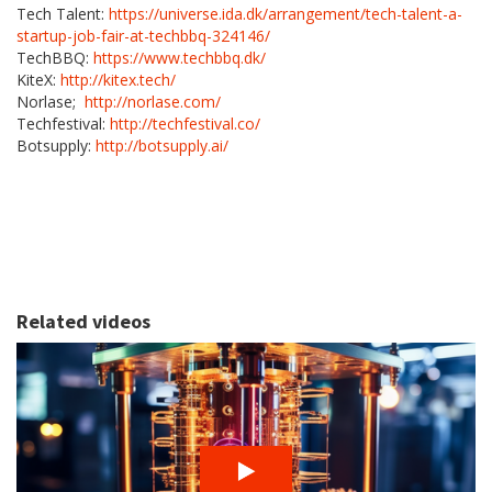
Tech Talent:
https://universe.ida.dk/arrangement/tech-talent-a-
startup-job-fair-at-techbbq-324146/
TechBBQ:
https://www.techbbq.dk/
KiteX:
http://kitex.tech/
Norlase;
http://norlase.com/
Techfestival:
http://techfestival.co/
Botsupply:
http://botsupply.ai/
Related videos