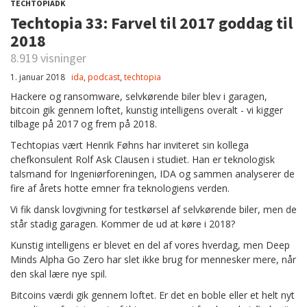
TECHTOPIADK
Techtopia 33: Farvel til 2017 goddag til
2018
8.919 visninger
1. januar 2018
ida
,
podcast
,
techtopia
Hackere og ransomware, selvkørende biler blev i garagen,
bitcoin gik gennem loftet, kunstig intelligens overalt - vi kigger
tilbage på 2017 og frem på 2018.
Techtopias vært Henrik Føhns har inviteret sin kollega
chefkonsulent Rolf Ask Clausen i studiet. Han er teknologisk
talsmand for Ingeniørforeningen, IDA og sammen analyserer de
fire af årets hotte emner fra teknologiens verden.
Vi fik dansk lovgivning for testkørsel af selvkørende biler, men de
står stadig garagen. Kommer de ud at køre i 2018?
Kunstig intelligens er blevet en del af vores hverdag, men Deep
Minds Alpha Go Zero har slet ikke brug for mennesker mere, når
den skal lære nye spil.
Bitcoins værdi gik gennem loftet. Er det en boble eller et helt nyt