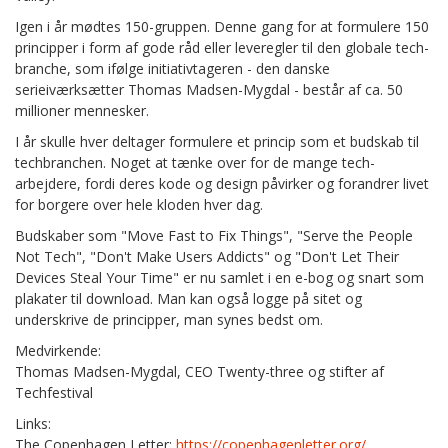
Igen i år mødtes 150-gruppen. Denne gang for at formulere 150
principper i form af gode råd eller leveregler til den globale tech-
branche, som ifølge initiativtageren - den danske
serieiværksætter Thomas Madsen-Mygdal - består af ca. 50
millioner mennesker.
I år skulle hver deltager formulere et princip som et budskab til
techbranchen. Noget at tænke over for de mange tech-
arbejdere, fordi deres kode og design påvirker og forandrer livet
for borgere over hele kloden hver dag.
Budskaber som "Move Fast to Fix Things", "Serve the People
Not Tech", "Don't Make Users Addicts" og "Don't Let Their
Devices Steal Your Time" er nu samlet i en e-bog og snart som
plakater til download. Man kan også logge på sitet og
underskrive de principper, man synes bedst om.
Medvirkende:
Thomas Madsen-Mygdal, CEO Twenty-three og stifter af
Techfestival
Links:
The Copenhagen Letter:
https://copenhagenletter.org/