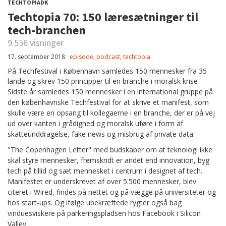
TECHTOPIADK
Techtopia 70: 150 læresætninger til
tech-branchen
9.556 visninger
17. september 2018
episode
,
podcast
,
techtopia
På Techfestival i København samledes 150 mennesker fra 35
lande og skrev 150 principper til en branche i moralsk krise
Sidste år samledes 150 mennesker i en international gruppe på
den københavnske Techfestival for at skrive et manifest, som
skulle være en opsang til kollegaerne i en branche, der er på vej
ud over kanten i grådighed og moralsk uføre i form af
skatteunddragelse, fake news og misbrug af private data.
"The Copenhagen Letter" med budskaber om at teknologi ikke
skal styre mennesker, fremskridt er andet end innovation, byg
tech på tillid og sæt mennesket i centrum i designet af tech.
Manifestet er underskrevet af over 5.500 mennesker, blev
citeret i Wired, findes på nettet og på vægge på universiteter og
hos start-ups. Og ifølge ubekræftede rygter også bag
vinduesviskere på parkeringspladsen hos Facebook i Silicon
Valley.