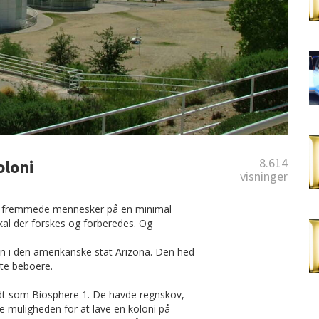
8.614
oloni
visninger
syv fremmede mennesker på en minimal
kal der forskes og forberedes. Og
en i den amerikanske stat Arizona. Den hed
otte beboere.
ndt som Biosphere 1. De havde regnskov,
e muligheden for at lave en koloni på