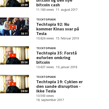
bitcoin og den nye
bitcoin cash
23:09
11.180 views
11. august 2017
TECHTOPIADK
Techtopia 92: Nu
kommer Kinas svar på
Tesla
38:11
10.826 views
15. februar 2019
TECHTOPIADK
Techtopia 35: Forstå
euforien omkring
bitcoin
35:58
10.637 views
10. januar 2018
TECHTOPIADK
Techtopia 19: Cyklen er
den sande disruption -
ikke Tesla
34:02
10.593 views
18. september 2017