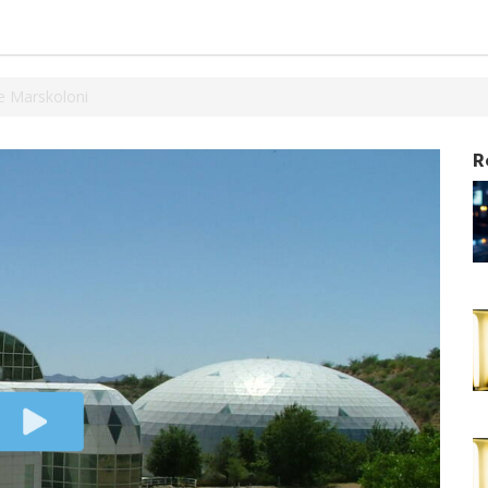
e Marskoloni
R