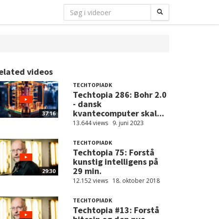
elated videos
TECHTOPIADK
Techtopia 286: Bohr 2.0
- dansk
kvantecomputer skal...
37:16
13.644 views
9. juni 2023
TECHTOPIADK
Techtopia 75: Forstå
kunstig intelligens på
29 min.
29:30
12.152 views
18. oktober 2018
TECHTOPIADK
Techtopia #13: Forstå