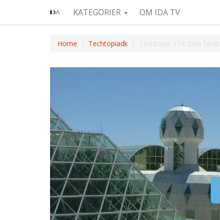
KATEGORIER
OM IDA TV
Home
Techtopiadk
Techtopia 119: Den først