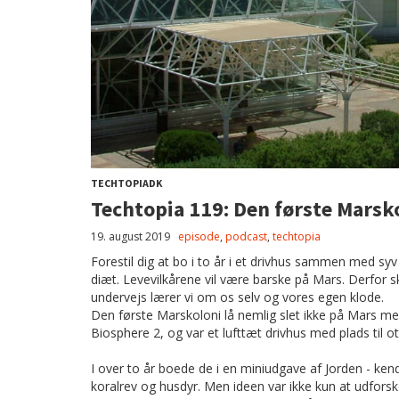
TECHTOPIADK
Techtopia 119: Den første Marsk
19. august 2019
episode
,
podcast
,
techtopia
Forestil dig at bo i to år i et drivhus sammen med 
diæt. Levevilkårene vil være barske på Mars. Derfor s
undervejs lærer vi om os selv og vores egen klode.
Den første Marskoloni lå nemlig slet ikke på Mars m
Biosphere 2, og var et lufttæt drivhus med plads til 
I over to år boede de i en miniudgave af Jorden - ke
koralrev og husdyr. Men ideen var ikke kun at udforsk