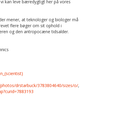
 vi kan leve bæredygtigt her på vores
der mener, at teknologer og biologer må
vet flere bøger om sit ophold i
færen og den antropocæne tidsalder.
hnics
n_(scientist)
m/photos/drstarbuck/3783804640/sizes/o/
,
hp?curid=7883193