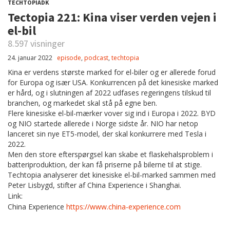
TECHTOPIADK
Tectopia 221: Kina viser verden vejen i
el-bil
8.597 visninger
24. januar 2022
episode
,
podcast
,
techtopia
Kina er verdens største marked for el-biler og er allerede forud
for Europa og især USA. Konkurrencen på det kinesiske marked
er hård, og i slutningen af 2022 udfases regeringens tilskud til
branchen, og markedet skal stå på egne ben.
Flere kinesiske el-bil-mærker vover sig ind i Europa i 2022. BYD
og NIO startede allerede i Norge sidste år. NIO har netop
lanceret sin nye ET5-model, der skal konkurrere med Tesla i
2022.
Men den store efterspørgsel kan skabe et flaskehalsproblem i
batteriproduktion, der kan få priserne på bilerne til at stige.
Techtopia analyserer det kinesiske el-bil-marked sammen med
Peter Lisbygd, stifter af China Experience i Shanghai.
Link:
China Experience
https://www.china-experience.com