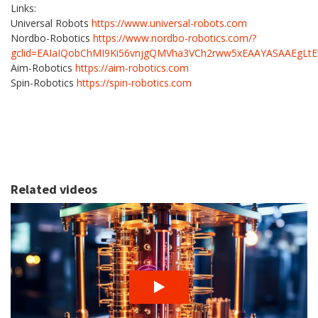
Links:
Universal Robots
https://www.universal-robots.com
Nordbo-Robotics
https://www.nordbo-robotics.com/?
gclid=EAIaIQobChMI9Ki56vnjgQMVha3VCh2rww5xEAAYASAAEgLt
Aim-Robotics
https://aim-robotics.com
Spin-Robotics
https://spin-robotics.com
Related videos