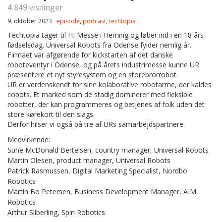
4.849 visninger
9. oktober 2023
episode
,
podcast
,
techtopia
Techtopia tager til HI Messe i Herning og løber ind i en 18 års
fødselsdag. Universal Robots fra Odense fylder nemlig år.
Firmaet var afgørende for kickstarten af det danske
roboteventyr i Odense, og på årets industrimesse kunne UR
præsentere et nyt styresystem og en storebrorrobot.
UR er verdenskendt for sine kolaborative robotarme, der kaldes
cobots. Et marked som de stadig dominerer med fleksible
robotter, der kan programmeres og betjenes af folk uden det
store kørekort til den slags.
Derfor hilser vi også på tre af URs samarbejdspartnere.
Medvirkende:
Sune McDonald Bertelsen, country manager, Universal Robots
Martin Olesen, product manager, Universal Robots
Patrick Rasmussen, Digital Marketing Specialist, Nordbo
Robotics
Martin Bo Petersen, Business Development Manager, AIM
Robotics
Arthur Silberling, Spin Robotics